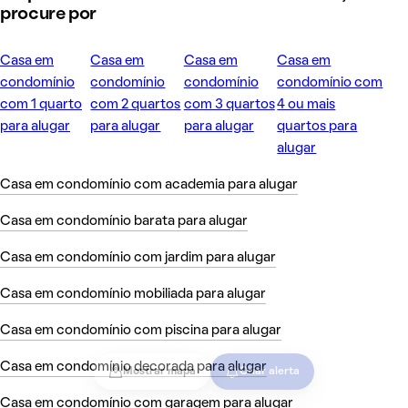
procure por
Casa em
Casa em
Casa em
Casa em
condomínio
condomínio
condomínio
condomínio com
com 1 quarto
com 2 quartos
com 3 quartos
4 ou mais
para alugar
para alugar
para alugar
quartos para
alugar
Casa em condomínio com academia para alugar
Casa em condomínio barata para alugar
Casa em condomínio com jardim para alugar
Casa em condomínio mobiliada para alugar
Casa em condomínio com piscina para alugar
Casa em condomínio decorada para alugar
Mostrar mapa
Criar alerta
Casa em condomínio com garagem para alugar