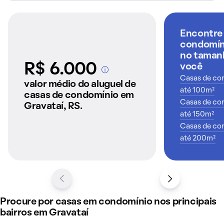
Encontre
condomíni
no tamanh
R$ 6.000
você
A partir dos imóveis
Casas de con
anunciados pelo
valor médio do aluguel de
QuintoAndar
até 100m²
casas de condomínio em
Casas de con
Gravataí, RS.
até 150m²
Casas de con
até 200m²
Procure por casas em condomínio nos principais
bairros em Gravataí