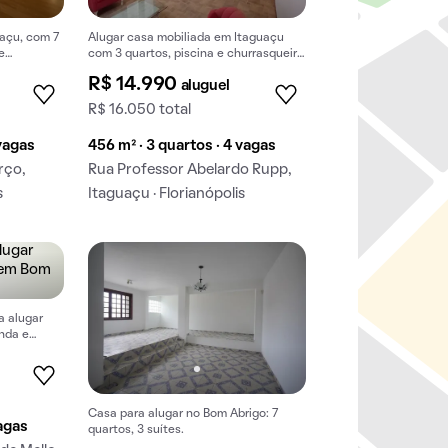
açu, com 7
Alugar casa mobiliada em Itaguaçu
e
com 3 quartos, piscina e churrasqueira
no condomínio.
R$ 14.990
aluguel
R$ 16.050 total
 vagas
456 m² · 3 quartos · 4 vagas
rço,
Rua Professor Abelardo Rupp,
s
Itaguaçu · Florianópolis
a alugar
anda e
o.
Casa para alugar no Bom Abrigo: 7
vagas
quartos, 3 suítes.