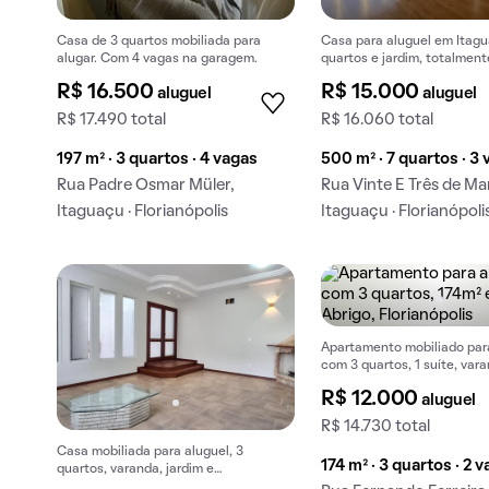
Casa de 3 quartos mobiliada para
Casa para aluguel em Itagu
alugar. Com 4 vagas na garagem.
quartos e jardim, totalment
mobiliada.
R$ 16.500
R$ 15.000
aluguel
aluguel
R$ 17.490 total
R$ 16.060 total
197 m² · 3 quartos · 4 vagas
500 m² · 7 quartos · 3
Rua Padre Osmar Müler,
Rua Vinte E Três de Ma
Itaguaçu · Florianópolis
Itaguaçu · Florianópoli
Apartamento mobiliado par
com 3 quartos, 1 suíte, var
churrasqueira no condomíni
R$ 12.000
aluguel
R$ 14.730 total
Casa mobiliada para aluguel, 3
174 m² · 3 quartos · 2 
quartos, varanda, jardim e
churrasqueira no condomínio.