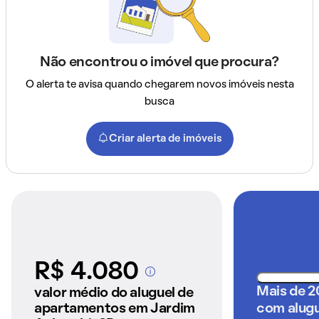
Não encontrou o imóvel que procura?
O alerta te avisa quando chegarem novos imóveis nesta
busca
Criar alerta de imóveis
R$ 4.080
A partir dos imóveis
anunciados pelo
Mais de 
valor médio do aluguel de
QuintoAndar
apartamentos em Jardim
com alugu