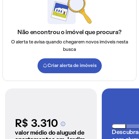
Não encontrou o imóvel que procura?
O alerta te avisa quando chegarem novos imóveis nesta
busca
Criar alerta de imóveis
R$ 3.310
A partir dos imóveis
anunciados pelo
Descubra
valor médio do aluguel de
QuintoAndar