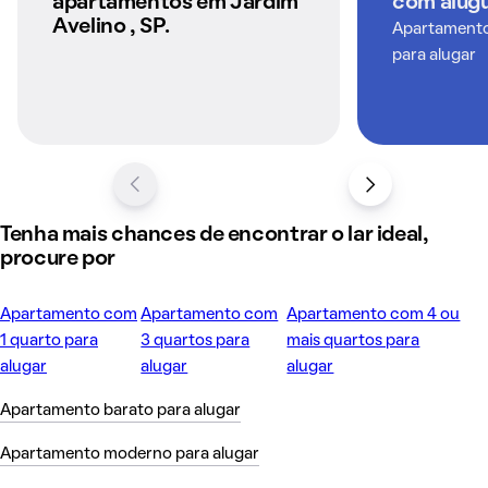
apartamentos em Jardim
com alugu
Avelino , SP.
Apartamentos
para alugar
Tenha mais chances de encontrar o lar ideal,
procure por
Apartamento com
Apartamento com
Apartamento com 4 ou
1 quarto para
3 quartos para
mais quartos para
alugar
alugar
alugar
Apartamento barato para alugar
Apartamento moderno para alugar