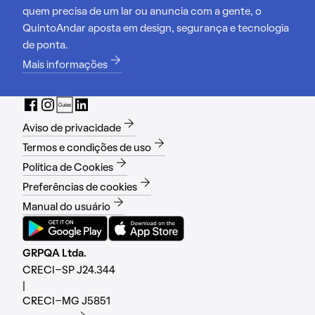
quem precisa de um lar ou anuncia com a gente, o
QuintoAndar aposta em design, segurança e tecnologia
de ponta.
Mais informações
Aviso de privacidade
Termos e condições de uso
Política de Cookies
Preferências de cookies
Manual do usuário
GRPQA Ltda.
CRECI-SP J24.344
|
CRECI-MG J5851