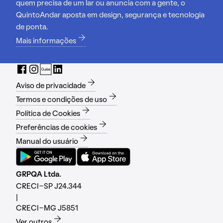
quem precisa de um lar ou anuncia com a gente, o
QuintoAndar aposta em design, segurança e tecnologia
de ponta.
Mais informações
Aviso de privacidade
Termos e condições de uso
Política de Cookies
Preferências de cookies
Manual do usuário
GRPQA Ltda.
CRECI-SP J24.344
|
CRECI-MG J5851
Ver outros