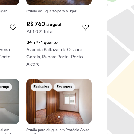
ugar.
Studio de 1 quarto para alugar.
R$ 760
aluguel
R$ 1.091 total
34 m² · 1 quarto
veira
Avenida Baltazar de Oliveira
 Porto
Garcia, Rubem Berta · Porto
Alegre
 preço
Exclusivo
Em breve
uel em
Studio para aluguel em Protásio Alves