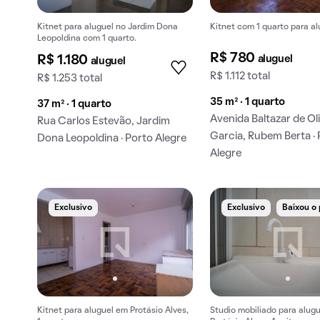
Kitnet para aluguel no Jardim Dona
Kitnet com 1 quarto para al
Leopoldina com 1 quarto.
R$ 780
aluguel
R$ 1.180
aluguel
R$ 1.112 total
R$ 1.253 total
35 m² · 1 quarto
37 m² · 1 quarto
Avenida Baltazar de Oli
Rua Carlos Estevão, Jardim
Garcia, Rubem Berta ·
Dona Leopoldina · Porto Alegre
Alegre
Exclusivo
Exclusivo
Baixou o
Kitnet para aluguel em Protásio Alves,
Studio mobiliado para alug