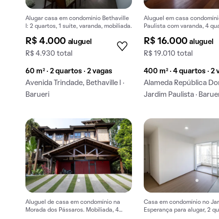
Alugar casa em condomínio Bethaville
Aluguel em casa condomíni
I: 2 quartos, 1 suíte, varanda, mobiliada.
Paulista com varanda, 4 qu
piscina no condomínio.
R$ 4.000
R$ 16.000
aluguel
aluguel
R$ 4.930 total
R$ 19.010 total
60 m² · 2 quartos · 2 vagas
400 m² · 4 quartos · 2
Avenida Trindade, Bethaville I ·
Alameda República Do
Barueri
Jardim Paulista · Barue
Aluguel de casa em condomínio na
Casa em condomínio no Ja
Morada dos Pássaros. Mobiliada, 4
Esperança para alugar, 2 qu
quartos, quintal, varanda e closet.
varanda, academia e piscin