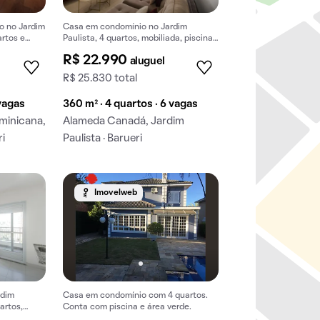
o no Jardim
Casa em condomínio no Jardim
artos e
Paulista, 4 quartos, mobiliada, piscina
e churrasqueira. Para alugar.
R$ 22.990
aluguel
R$ 25.830 total
 vagas
360 m² · 4 quartos · 6 vagas
minicana,
Alameda Canadá, Jardim
ri
Paulista · Barueri
Imovelweb
rdim
Casa em condomínio com 4 quartos.
artos,
Conta com piscina e área verde.
a.