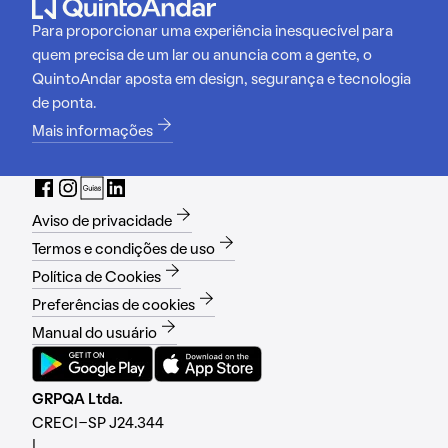
Para proporcionar uma experiência inesquecível para
quem precisa de um lar ou anuncia com a gente, o
QuintoAndar aposta em design, segurança e tecnologia
de ponta.
Mais informações
Aviso de privacidade
Termos e condições de uso
Política de Cookies
Preferências de cookies
Manual do usuário
GRPQA Ltda.
CRECI-SP J24.344
|