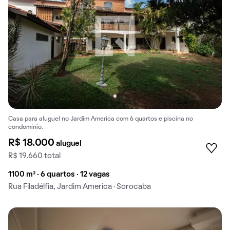
Casa para aluguel no Jardim America com 6 quartos e piscina no
condomínio.
R$ 18.000
aluguel
R$ 19.660 total
1100 m² · 6 quartos · 12 vagas
Rua Filadélfia, Jardim America · Sorocaba