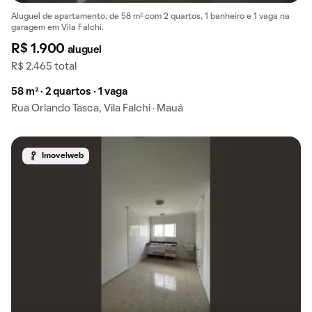
Aluguel de apartamento, de 58 m² com 2 quartos, 1 banheiro e 1 vaga na
garagem em Vila Falchi.
R$ 1.900
aluguel
R$ 2.465 total
58 m² · 2 quartos · 1 vaga
Rua Orlando Tasca, Vila Falchi · Mauá
Imovelweb