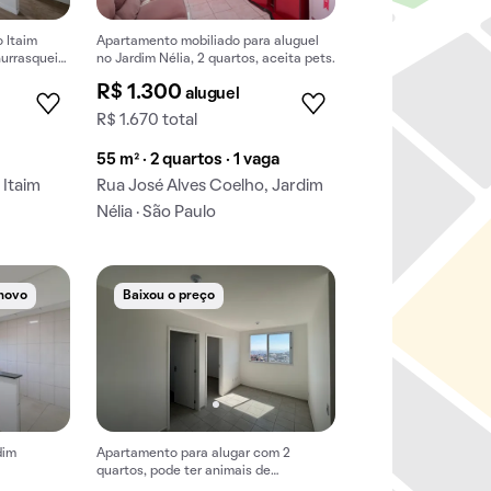
 Itaim
Apartamento mobiliado para aluguel
hurrasqueira
no Jardim Nélia, 2 quartos, aceita pets.
R$ 1.300
aluguel
R$ 1.670 total
55 m² · 2 quartos · 1 vaga
 Itaim
Rua José Alves Coelho, Jardim
Nélia · São Paulo
novo
Baixou o preço
dim
Apartamento para alugar com 2
quartos, pode ter animais de
estimação.