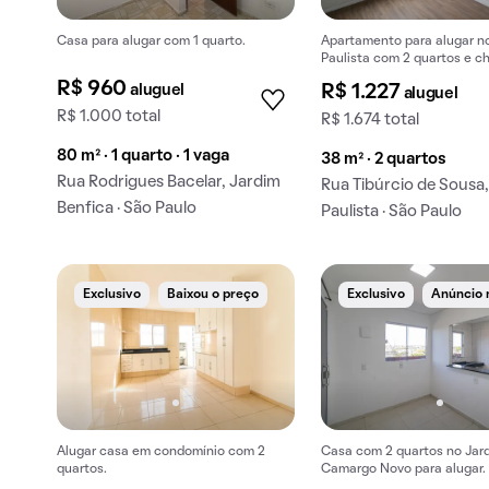
Casa para alugar com 1 quarto.
Apartamento para alugar no
Paulista com 2 quartos e c
no condomínio.
R$ 960
aluguel
R$ 1.227
aluguel
R$ 1.000 total
R$ 1.674 total
80 m² · 1 quarto · 1 vaga
38 m² · 2 quartos
Rua Rodrigues Bacelar, Jardim
Rua Tibúrcio de Sousa,
Benfica · São Paulo
Paulista · São Paulo
Exclusivo
Baixou o preço
Exclusivo
Anúncio 
Alugar casa em condomínio com 2
Casa com 2 quartos no Jar
quartos.
Camargo Novo para alugar.