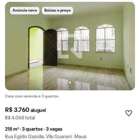
Anúncio novo
Baixou o preço
Casa com varanda e 3 quartos.
R$ 3.760
aluguel
R$ 4.068 total
218 m² · 3 quartos · 3 vagas
Rua Egídio Gazolla, Vila Guarani · Mauá