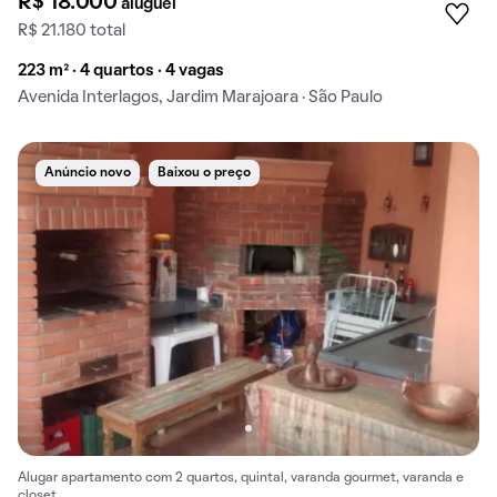
R$ 18.000
aluguel
R$ 21.180 total
223 m² · 4 quartos · 4 vagas
Avenida Interlagos, Jardim Marajoara · São Paulo
Anúncio novo
Baixou o preço
Alugar apartamento com 2 quartos, quintal, varanda gourmet, varanda e
closet.