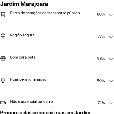
Jardim Marajoara
Perto de estações de transporte público
80%
Região segura
77%
Bom para pets
98%
Ruas bem iluminadas
90%
Não é essencial ter carro
74%
Procure pelas principais ruas em Jardim