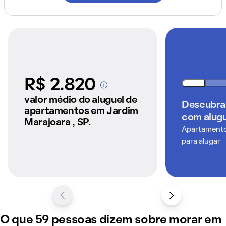
R$ 2.820
A partir dos imóveis
anunciados pelo
valor médio do aluguel de
Descubra
QuintoAndar
apartamentos em Jardim
com alugu
Marajoara , SP.
Apartamentos
para alugar
O que 59 pessoas dizem sobre morar em