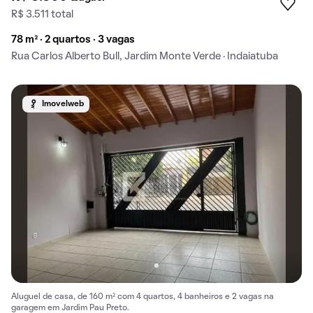
R$ 3.511 total
78 m² · 2 quartos · 3 vagas
Rua Carlos Alberto Bull, Jardim Monte Verde · Indaiatuba
Imovelweb
Aluguel de casa, de 160 m² com 4 quartos, 4 banheiros e 2 vagas na
garagem em Jardim Pau Preto.