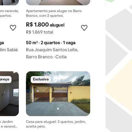
om varanda,
Apartamento para alugar no Barro
quartos.
Branco, com 2 quartos.
R$ 1.800
aluguel
R$ 1.869 total
aga
50 m² · 2 quartos · 1 vaga
dim Sabiá
Rua Joaquim Santos Leite,
Barro Branco · Cotia
 preço
Exclusivo
o Jardim
Casa para aluguel: 3 quartos, jardim,
 e varanda.
aceita pets.
io.