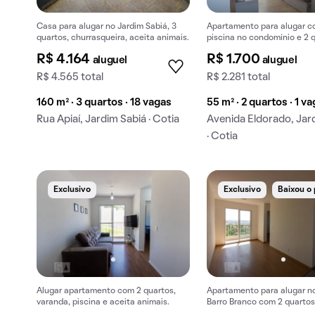
Casa para alugar no Jardim Sabiá, 3
Apartamento para alugar c
quartos, churrasqueira, aceita animais.
piscina no condomínio e 2 
R$ 4.164
R$ 1.700
aluguel
aluguel
R$ 4.565 total
R$ 2.281 total
160 m² · 3 quartos · 18 vagas
55 m² · 2 quartos · 1 v
Rua Apiaí, Jardim Sabiá · Cotia
Avenida Eldorado, Jar
· Cotia
Exclusivo
Exclusivo
Baixou o
Alugar apartamento com 2 quartos,
Apartamento para alugar n
varanda, piscina e aceita animais.
Barro Branco com 2 quartos
Churrasqueira no condomín