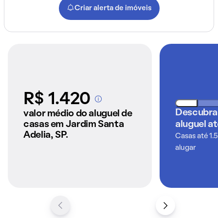
Criar alerta de imóveis
R$ 1.420
A partir dos imóveis
anunciados pelo
Descubra
valor médio do aluguel de
QuintoAndar
casas em Jardim Santa
aluguel a
Adelia, SP.
Casas até 1.
alugar