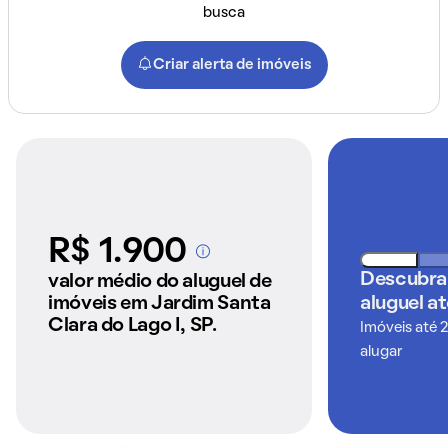
busca
Criar alerta de imóveis
R$ 1.900
A partir dos imóveis
anunciados pelo
Descubra
valor médio do aluguel de
QuintoAndar
imóveis em Jardim Santa
aluguel a
Clara do Lago I, SP.
Imóveis até 
alugar