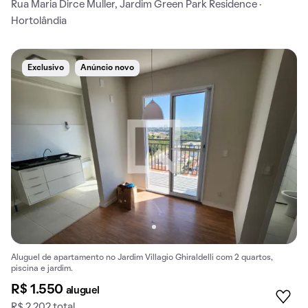
Rua Maria Dirce Muller, Jardim Green Park Residence ·
Hortolândia
Exclusivo
Anúncio novo
Aluguel de apartamento no Jardim Villagio Ghiraldelli com 2 quartos,
piscina e jardim.
R$ 1.550
aluguel
R$ 2.202 total