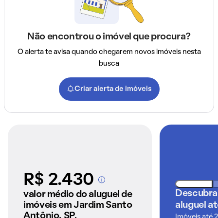
Não encontrou o imóvel que procura?
O alerta te avisa quando chegarem novos imóveis nesta
busca
Criar alerta de imóveis
R$ 2.430
A partir dos imóveis
anunciados pelo
Descubra
valor médio do aluguel de
QuintoAndar
imóveis em Jardim Santo
aluguel a
Antônio, SP.
Imóveis até 2