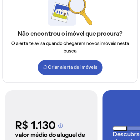
Não encontrou o imóvel que procura?
O alerta te avisa quando chegarem novos imóveis nesta
busca
Criar alerta de imóveis
R$ 1.130
A partir dos imóveis
anunciados pelo
Descubra
valor médio do aluguel de
QuintoAndar