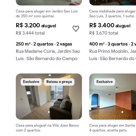
Casa para alugar em Jardim Sao Luis
Casa mobiliada para alugar
de 250 m² com quintal.
Sao Luis, 3 quartos, 1 suíte,
pets.
R$ 3.200
R$ 3.400
aluguel
aluguel
R$ 3.444 total
R$ 3.670 total
250 m² · 2 quartos · 2 vagas
400 m² · 3 quartos · 2
Rua Madame Cúrie, Jardim Sao
Rua Primo Modolin, Ja
Luis · São Bernardo do Campo
Luis · São Bernardo d
Exclusivo
Baixou o preço
Exclusivo
Casa para aluguel na Vila Joao Basso
Casa para alugar em Santa 
com 2 quartos.
4 quartos, aceita pets.