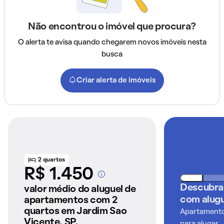
Não encontrou o imóvel que procura?
O alerta te avisa quando chegarem novos imóveis nesta
busca
Criar alerta de imóveis
2 quartos
R$ 1.450
A partir dos imóveis
Descubra
anunciados pelo
valor médio do aluguel de
QuintoAndar
com alugu
apartamentos com 2
quartos em Jardim Sao
Apartamentos
Vicente, SP.
para alugar