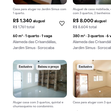
Casa para alugar no Jardim Simus com
Aluguel de casa mobiliada,
1 quarto.
com 3 quartos, 2 banheiros
na garagem em Jardim Simu
R$ 1.340
R$ 8.000
aluguel
aluguel
R$ 1.761 total
R$ 8.604 total
60 m² · 1 quarto · 1 vaga
380 m² · 3 quartos · 6
Alameda das Crisandálias,
Alameda das Crisandál
Jardim Simus · Sorocaba
Jardim Simus · Soroca
Exclusivo
Baixou o preço
Exclusivo
Alugar casa com 3 quartos, quintal e
Casa para alugar com 3 qua
churrasqueira no condomínio.