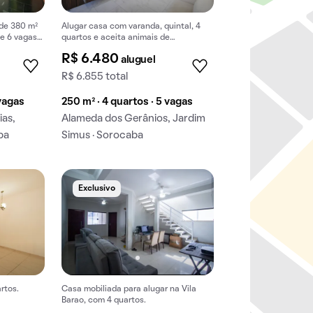
 de 380 m²
Alugar casa com varanda, quintal, 4
 e 6 vagas
quartos e aceita animais de
s.
estimação.
R$ 6.480
aluguel
R$ 6.855 total
 vagas
250 m² · 4 quartos · 5 vagas
ias,
Alameda dos Gerânios, Jardim
ba
Simus · Sorocaba
Exclusivo
rtos.
Casa mobiliada para alugar na Vila
Barao, com 4 quartos.