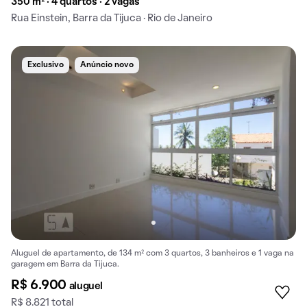
350 m² · 4 quartos · 2 vagas
Rua Einstein, Barra da Tijuca · Rio de Janeiro
Exclusivo
Anúncio novo
Aluguel de apartamento, de 134 m² com 3 quartos, 3 banheiros e 1 vaga na
garagem em Barra da Tijuca.
R$ 6.900
aluguel
R$ 8.821 total