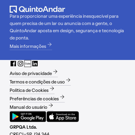
Para proporcionar uma experiência inesquecível para
quem precisa de um lar ou anuncia com a gente, o
QuintoAndar aposta em design, segurança e tecnologia
de ponta.
Mais informações
Aviso de privacidade
Termos e condições de uso
Política de Cookies
Preferências de cookies
Manual do usuário
GRPQA Ltda.
CRECI-SP J24.344