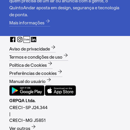
quem precisa de um lar ou anuncia com a gente, o
QuintoAndar aposta em design, segurança e tecnologia
de ponta.
Mais informações
Aviso de privacidade
Termos e condições de uso
Política de Cookies
Preferências de cookies
Manual do usuário
GRPQA Ltda.
CRECI-SP J24.344
|
CRECI-MG J5851
Ver outros