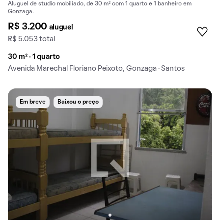
Aluguel de studio mobiliado, de 30 m² com 1 quarto e 1 banheiro em
Gonzaga.
R$ 3.200
aluguel
R$ 5.053 total
30 m² · 1 quarto
Avenida Marechal Floriano Peixoto, Gonzaga · Santos
Em breve
Baixou o preço