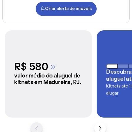
Criar alerta de imóveis
R$ 580
A partir dos imóveis
Descubra
anunciados pelo
valor médio do aluguel de
aluguel a
QuintoAndar
kitnets em Madureira, RJ.
Kitnets até 1
alugar