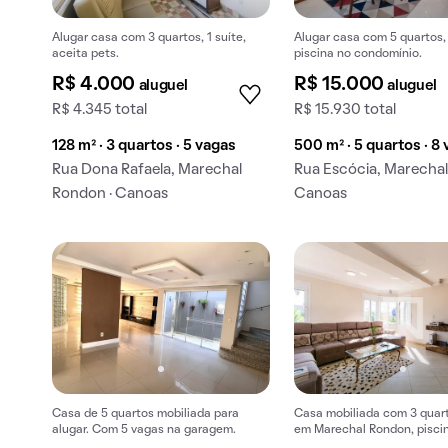
Alugar casa com 3 quartos, 1 suíte,
Alugar casa com 5 quartos, 
aceita pets.
piscina no condomínio.
R$ 4.000
R$ 15.000
aluguel
aluguel
R$ 4.345 total
R$ 15.930 total
128 m² · 3 quartos · 5 vagas
500 m² · 5 quartos · 8
Rua Dona Rafaela, Marechal
Rua Escócia, Marechal
Rondon · Canoas
Canoas
Casa de 5 quartos mobiliada para
Casa mobiliada com 3 quart
alugar. Com 5 vagas na garagem.
em Marechal Rondon, pisci
condomínio, para alugar.