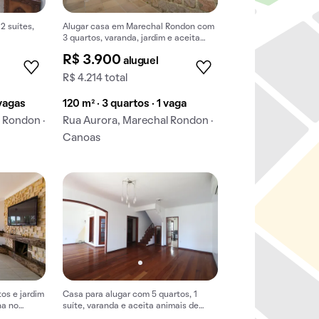
2 suítes,
Alugar casa em Marechal Rondon com
3 quartos, varanda, jardim e aceita
pets.
R$ 3.900
aluguel
R$ 4.214 total
 vagas
120 m² · 3 quartos · 1 vaga
 Rondon ·
Rua Aurora, Marechal Rondon ·
Canoas
os e jardim
Casa para alugar com 5 quartos, 1
na no
suíte, varanda e aceita animais de
estimação.