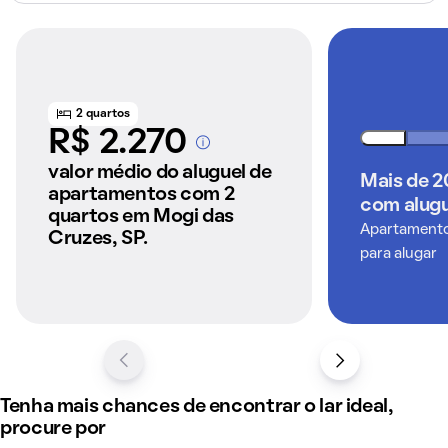
2 quartos
R$ 2.270
A partir dos imóveis
anunciados pelo
valor médio do aluguel de
Mais de 
QuintoAndar
apartamentos com 2
com alugu
quartos em Mogi das
Apartamentos
Cruzes, SP.
para alugar
Tenha mais chances de encontrar o lar ideal,
procure por