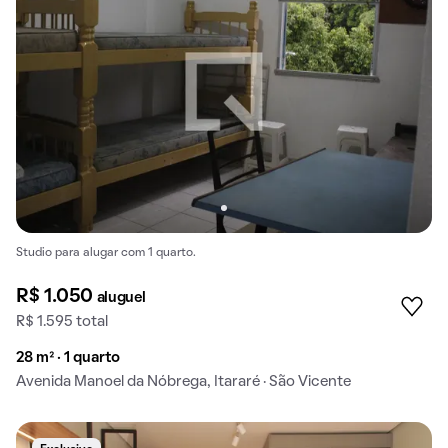
Studio para alugar com 1 quarto.
R$ 1.050
aluguel
R$ 1.595 total
28 m² · 1 quarto
Avenida Manoel da Nóbrega, Itararé · São Vicente