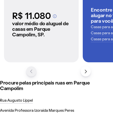
Encontre 
R$ 11.080
alugar no
A partir dos imóveis
para voc
anunciados pelo
valor médio do aluguel de
QuintoAndar
Casas para a
casas em Parque
Casas para a
Campolim, SP.
Casas para a
Procure pelas principais ruas em Parque
Campolim
Rua Augusto Lippel
Avenida Professora Izoraida Marques Peres