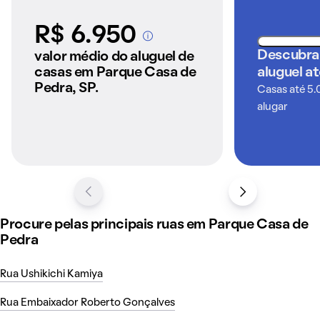
R$ 6.950
A partir dos imóveis
anunciados pelo
Descubra
valor médio do aluguel de
QuintoAndar
casas em Parque Casa de
aluguel a
Pedra, SP.
Casas até 5.
alugar
Procure pelas principais ruas em Parque Casa de
Pedra
Rua Ushikichi Kamiya
Rua Embaixador Roberto Gonçalves