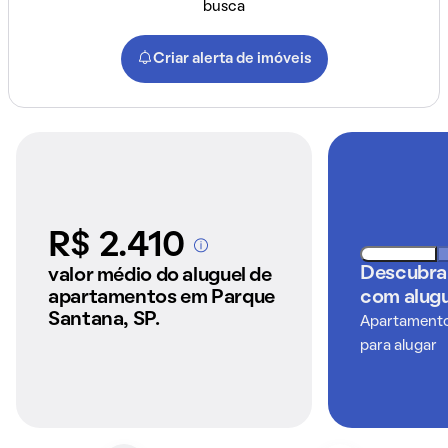
busca
Criar alerta de imóveis
R$ 2.410
A partir dos imóveis
anunciados pelo
Descubra
valor médio do aluguel de
QuintoAndar
apartamentos em Parque
com alugu
Santana, SP.
Apartamentos
para alugar