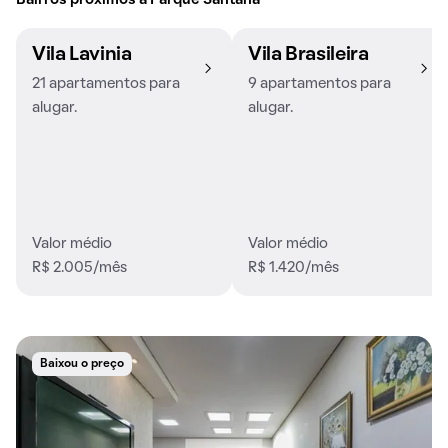
Bairros próximos a Parque Santana
Vila Lavinia
Vila Brasileira
21 apartamentos para
9 apartamentos para
alugar.
alugar.
Valor médio
Valor médio
R$ 2.005/mês
R$ 1.420/mês
Baixou o preço