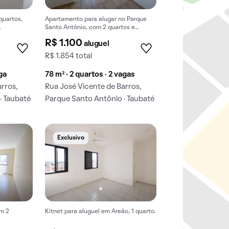
quartos,
Apartamento para alugar no Parque
.
Santo Antônio, com 2 quartos e
varanda. Aceitam-se animais.
R$ 1.100
aluguel
R$ 1.854 total
aga
78 m² · 2 quartos · 2 vagas
arros,
Rua José Vicente de Barros,
· Taubaté
Parque Santo Antônio · Taubaté
Exclusivo
m 2
Kitnet para aluguel em Areão, 1 quarto.