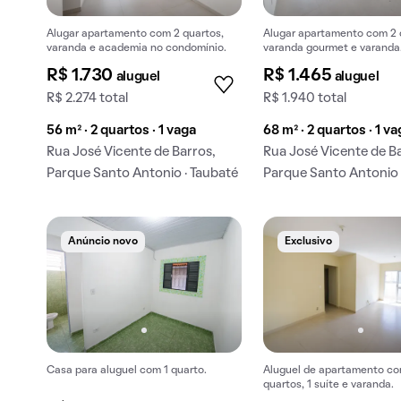
Alugar apartamento com 2 quartos,
Alugar apartamento com 2 
varanda e academia no condomínio.
varanda gourmet e varanda
R$ 1.730
R$ 1.465
aluguel
aluguel
R$ 2.274 total
R$ 1.940 total
56 m² · 2 quartos · 1 vaga
68 m² · 2 quartos · 1 v
Rua José Vicente de Barros,
Rua José Vicente de B
Parque Santo Antonio · Taubaté
Parque Santo Antonio 
Anúncio novo
Exclusivo
Casa para aluguel com 1 quarto.
Aluguel de apartamento co
quartos, 1 suíte e varanda.