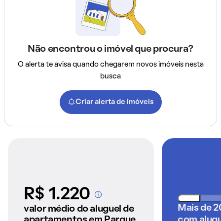
Não encontrou o imóvel que procura?
O alerta te avisa quando chegarem novos imóveis nesta
busca
Criar alerta de imóveis
R$ 1.220
A partir dos imóveis
anunciados pelo
Mais de 
valor médio do aluguel de
QuintoAndar
apartamentos em Parque
com alugu