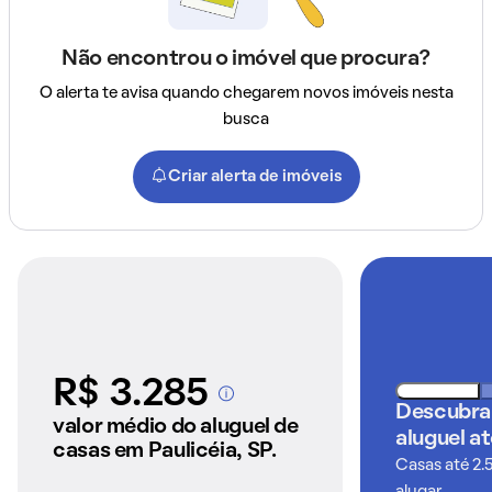
Não encontrou o imóvel que procura?
O alerta te avisa quando chegarem novos imóveis nesta
busca
Criar alerta de imóveis
R$ 3.285
A partir dos imóveis
Descubra
anunciados pelo
valor médio do aluguel de
aluguel a
QuintoAndar
casas em Paulicéia, SP.
Casas até 2.
alugar