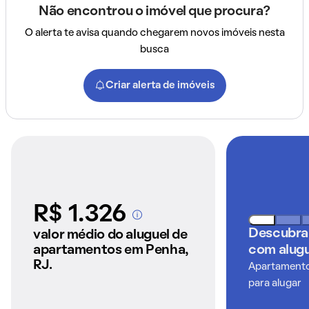
Não encontrou o imóvel que procura?
O alerta te avisa quando chegarem novos imóveis nesta
busca
Criar alerta de imóveis
R$ 1.326
A partir dos imóveis
anunciados pelo
Descubra
valor médio do aluguel de
QuintoAndar
apartamentos em Penha,
com alugu
RJ.
Apartamentos
para alugar