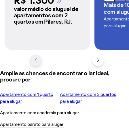
R$ 1.300
A partir dos imóveis
Mais de 1
anunciados pelo
valor médio do aluguel de
com alugu
QuintoAndar
apartamentos com 2
Apartamentos
quartos em Pilares, RJ.
para alugar
Amplie as chances de encontrar o lar ideal,
procure por
Apartamento com 1 quarto
Apartamento com 3 quartos
para alugar
para alugar
Apartamento com academia para alugar
Apartamento barato para alugar