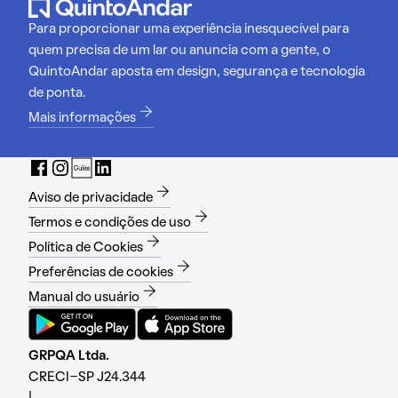
Para proporcionar uma experiência inesquecível para
quem precisa de um lar ou anuncia com a gente, o
QuintoAndar aposta em design, segurança e tecnologia
de ponta.
Mais informações
Aviso de privacidade
Termos e condições de uso
Política de Cookies
Preferências de cookies
Manual do usuário
GRPQA Ltda.
CRECI-SP J24.344
|