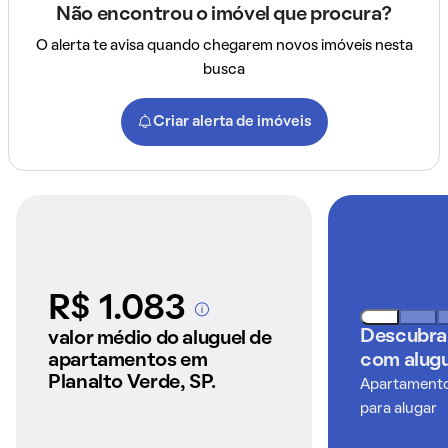
Não encontrou o imóvel que procura?
O alerta te avisa quando chegarem novos imóveis nesta
busca
Criar alerta de imóveis
R$ 1.083
A partir dos imóveis
anunciados pelo
Descubra
valor médio do aluguel de
QuintoAndar
apartamentos em
com alugu
Planalto Verde, SP.
Apartamentos
para alugar