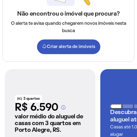
Não encontrou o imóvel que procura?
O alerta te avisa quando chegarem novos imóveis nesta
busca
Criar alerta de imóveis
3 quartos
R$ 6.590
A partir dos imóveis
Descubra
anunciados pelo
valor médio do aluguel de
aluguel a
QuintoAndar
casas com 3 quartos em
Casas até 1.
Porto Alegre, RS.
alugar