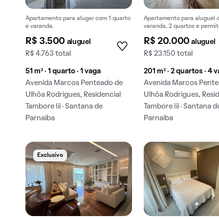
Apartamento para alugar com 1 quarto
Apartamento para aluguel
e varanda.
varanda, 2 quartos e permit
R$ 3.500
R$ 20.000
aluguel
aluguel
R$ 4.763 total
R$ 23.150 total
51 m² · 1 quarto · 1 vaga
201 m² · 2 quartos · 4 
Avenida Marcos Penteado de
Avenida Marcos Pente
Ulhôa Rodrigues, Residencial
Ulhôa Rodrigues, Resid
Tambore Iii · Santana de
Tambore Iii · Santana d
Parnaíba
Parnaíba
Exclusivo