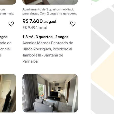
 com
Apartamento de 3 quartos mobiliado
e animais.
para alugar. Com 2 vagas na garagem,
piscina e churrasqueira.
R$ 7.600
aluguel
R$ 9.494 total
vagas
113 m² · 3 quartos · 2 vagas
ado de
Avenida Marcos Penteado de
encial
Ulhôa Rodrigues, Residencial
e
Tambore III · Santana de
Parnaíba