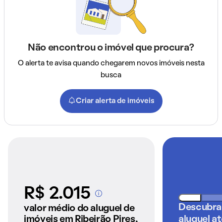
Não encontrou o imóvel que procura?
O alerta te avisa quando chegarem novos imóveis nesta
busca
Criar alerta de imóveis
R$ 2.015
A partir dos imóveis
anunciados pelo
Descubra
valor médio do aluguel de
QuintoAndar
imóveis em Ribeirão Pires,
aluguel a