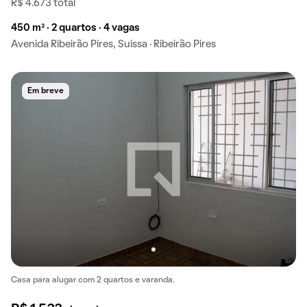
R$ 4.673 total
450 m² · 2 quartos · 4 vagas
Avenida Ribeirão Píres, Suissa · Ribeirão Pires
Em breve
Casa para alugar com 2 quartos e varanda.