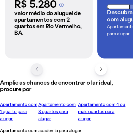
R$ 5.280
A partir dos imóveis
Descubra
anunciados pelo
valor médio do aluguel de
QuintoAndar
com alugu
apartamentos com 2
quartos em Rio Vermelho,
Apartamentos
BA.
para alugar
Amplie as chances de encontrar o lar ideal,
procure por
Apartamento com
Apartamento com
Apartamento com 4 ou
1 quarto para
3 quartos para
mais quartos para
alugar
alugar
alugar
Apartamento com academia para alugar