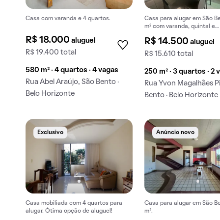
Casa com varanda e 4 quartos.
Casa para alugar em São B
m² com varanda, quintal e
churrasqueira.
R$ 18.000
aluguel
R$ 14.500
aluguel
R$ 19.400 total
R$ 15.610 total
580 m² · 4 quartos · 4 vagas
250 m² · 3 quartos · 2 
Rua Abel Araújo, São Bento ·
Rua Yvon Magalhães Pi
Belo Horizonte
Bento · Belo Horizonte
Exclusivo
Anúncio novo
Casa mobiliada com 4 quartos para
Casa para alugar em São B
alugar. Ótima opção de aluguel!
m².