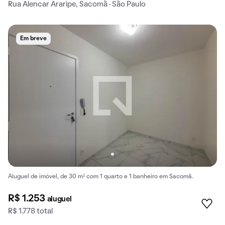
Rua Alencar Araripe, Sacomã · São Paulo
Em breve
Aluguel de imóvel, de 30 m² com 1 quarto e 1 banheiro em Sacomã.
R$ 1.253
aluguel
R$ 1.778 total