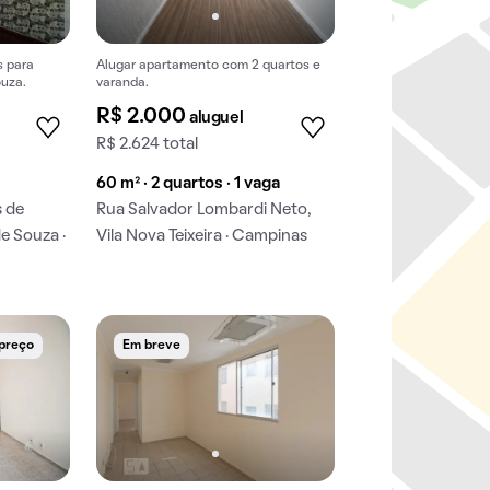
s para
Alugar apartamento com 2 quartos e
ouza.
varanda.
R$ 2.000
aluguel
R$ 2.624 total
60 m² · 2 quartos · 1 vaga
s de
Rua Salvador Lombardi Neto,
e Souza ·
Vila Nova Teixeira · Campinas
 preço
Em breve