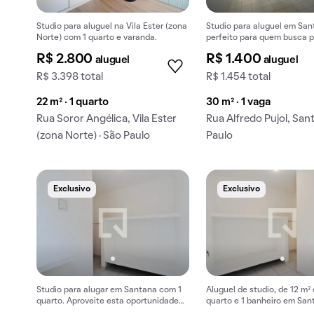
Studio para aluguel na Vila Ester (zona
Studio para aluguel em San
Norte) com 1 quarto e varanda.
perfeito para quem busca p
morar bem.
R$ 2.800
R$ 1.400
aluguel
aluguel
R$ 3.398 total
R$ 1.454 total
22 m² · 1 quarto
30 m² · 1 vaga
Rua Soror Angélica, Vila Ester
Rua Alfredo Pujol, San
(zona Norte) · São Paulo
Paulo
Exclusivo
Exclusivo
Studio para alugar em Santana com 1
Aluguel de studio, de 12 m²
quarto. Aproveite esta oportunidade
quarto e 1 banheiro em San
em um bairro fantástico! Consulte