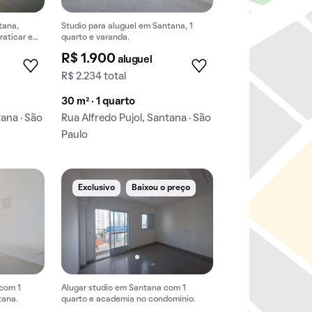
tana,
Studio para aluguel em Santana, 1
raticar e
quarto e varanda.
R$ 1.900
aluguel
R$ 2.234 total
30 m² · 1 quarto
tana · São
Rua Alfredo Pujol, Santana · São
Paulo
Exclusivo
Baixou o preço
 com 1
Alugar studio em Santana com 1
tana.
quarto e academia no condomínio.