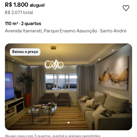
R$ 1.800
aluguel
R$ 2.071 total
110 m² · 2 quartos
Avenida Itamarati, Parque Erasmo Assunção · Santo André
Baixou o preço
Alugar casa com 3 quartos, quintal e animais permitidos.