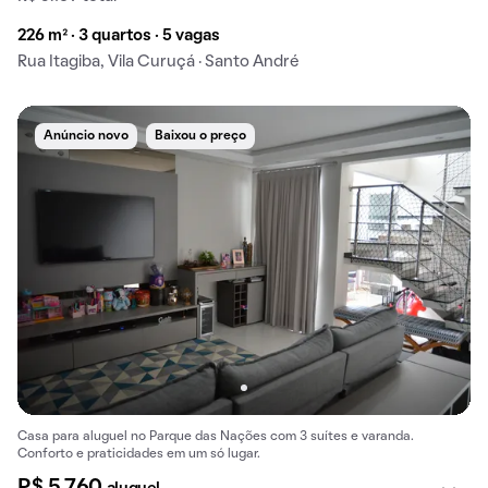
226 m² · 3 quartos · 5 vagas
Rua Itagiba, Vila Curuçá · Santo André
Anúncio novo
Baixou o preço
Casa para aluguel no Parque das Nações com 3 suítes e varanda.
Conforto e praticidades em um só lugar.
R$ 5.760