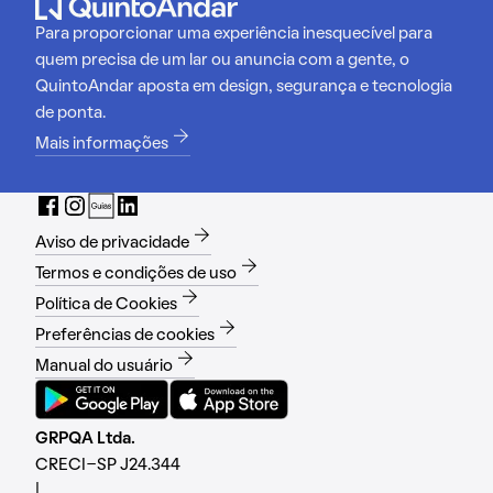
Para proporcionar uma experiência inesquecível para
quem precisa de um lar ou anuncia com a gente, o
QuintoAndar aposta em design, segurança e tecnologia
de ponta.
Mais informações
Aviso de privacidade
Termos e condições de uso
Política de Cookies
Preferências de cookies
Manual do usuário
GRPQA Ltda.
CRECI-SP J24.344
|