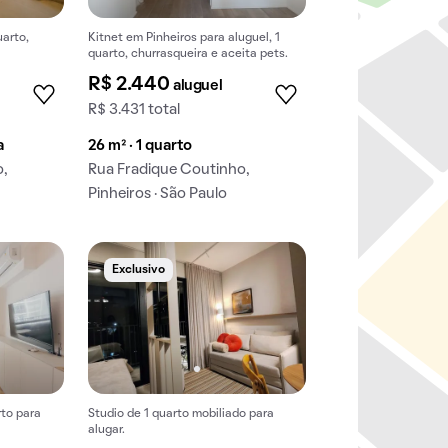
uarto,
Kitnet em Pinheiros para aluguel, 1
quarto, churrasqueira e aceita pets.
R$ 2.440
aluguel
R$ 3.431 total
a
26 m² · 1 quarto
o,
Rua Fradique Coutinho,
Pinheiros · São Paulo
Exclusivo
rto para
Studio de 1 quarto mobiliado para
alugar.