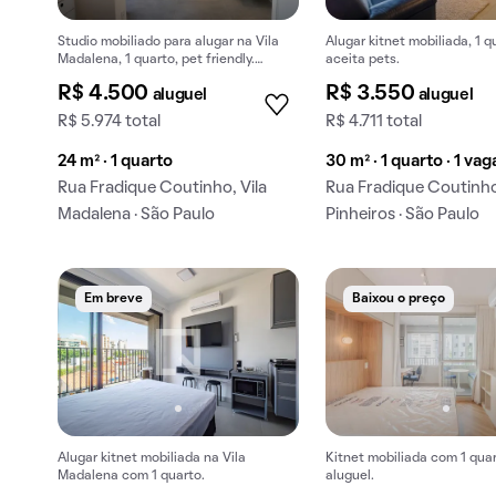
Studio mobiliado para alugar na Vila
Alugar kitnet mobiliada, 1 q
Madalena, 1 quarto, pet friendly.
aceita pets.
Aluguel fácil e prático!
R$ 4.500
R$ 3.550
aluguel
aluguel
R$ 5.974 total
R$ 4.711 total
24 m² · 1 quarto
30 m² · 1 quarto · 1 vag
Rua Fradique Coutinho, Vila
Rua Fradique Coutinh
Madalena · São Paulo
Pinheiros · São Paulo
Em breve
Baixou o preço
Alugar kitnet mobiliada na Vila
Kitnet mobiliada com 1 qua
Madalena com 1 quarto.
aluguel.