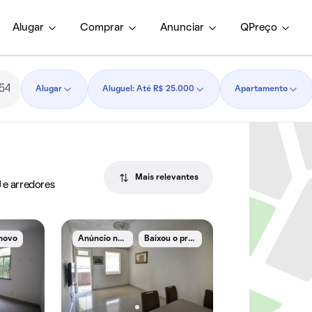
Alugar
Comprar
Anunciar
QPreço
Alugar
Aluguel: Até R$ 25.000
Apartamento
Mais relevantes
J e arredores
A
núncio novo
B
aixou o preço
novo