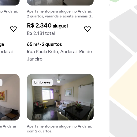
o Andaraí,
Apartamento para aluguel no Andaraí:
2 quartos, varanda e aceita animais de
estimação.
R$ 2.340
aluguel
R$ 2.481 total
aga
65 m² · 2 quartos
daraí ·
Rua Paula Brito, Andaraí · Rio de
Janeiro
e
Em breve
m Andaraí
Apartamento para aluguel no Andaraí,
com 2 quartos.